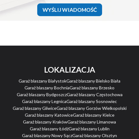
WYŚLIJ WIADOMOŚĆ
LOKALIZACJA
Garaż blaszany Białystok
Garaż blaszany Bielsko Biała
Garaż blaszany Bochnia
Garaż blaszany Brzesko
Garaż blaszany Bydgoszcz
Garaż blaszany Częstochowa
Garaż blaszany Legnica
Garaż blaszany Sosnowiec
Garaż blaszany Gliwice
Garaż blaszany Gorzów Wielkopolski
Garaż blaszany Katowice
Garaż blaszany Kielce
Garaż blaszany Kraków
Garaż blaszany Limanowa
Garaż blaszany Łódź
Garaż blaszany Lublin
Garaż blaszany Nowy Sącz
Garaż blaszany Olsztyn