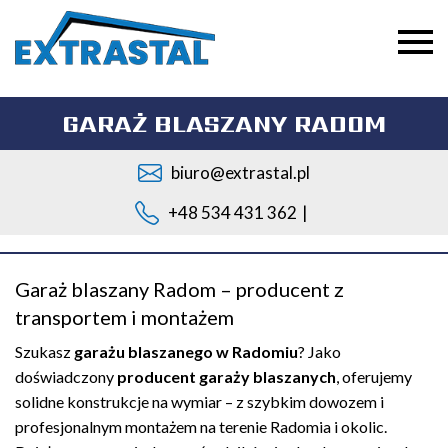
GARAŻ BLASZANY RADOM
biuro@extrastal.pl
+48 534 431 362
|
Garaż blaszany Radom – producent z
transportem i montażem
Szukasz
garażu blaszanego w Radomiu
? Jako
doświadczony
producent garaży blaszanych
, oferujemy
solidne konstrukcje na wymiar – z szybkim dowozem i
profesjonalnym montażem na terenie Radomia i okolic.