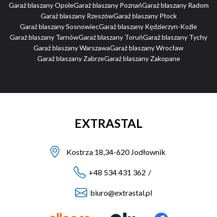
Garaż blaszany Opole
Garaż blaszany Poznań
Garaż blaszany Radom
Garaż blaszany Rzeszów
Garaż blaszany Płock
Garaż blaszany Sosnowiec
Garaż blaszany Kędzierzyn-Koźle
Garaż blaszany Tarnów
Garaż blaszany Toruń
Garaż blaszany Tychy
Garaż blaszany Warszawa
Garaż blaszany Wrocław
Garaż blaszany Zabrze
Garaż blaszany Zakopane
EXTRASTAL
Kostrza 18,34-620 Jodłownik
+48 534 431 362
/
biuro@extrastal.pl