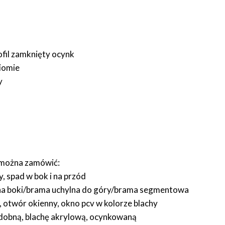
ofil zamknięty ocynk
ziomie
y
 można zamówić:
 spad w bok i na przód
na boki/brama uchylna do góry/brama segmentowa
 otwór okienny, okno pcv w kolorze blachy
obną, blachę akrylową, ocynkowaną