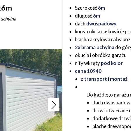
x6m
Szerokość
6m
długość
6m
 uchylna
dach
dwuspadowy
konstrukcja całkowicie pr
blacha akrylowa ral w po
2x brama uchylna
do gór
okucia i obróbka garażu
nity wkręty
pod kolor
cena 10940
z transport i montaż
Do każdego garażu
dach dwuspadowy,
drzwi otwierane 
dodatkowe drzwi,
blache drewnopod