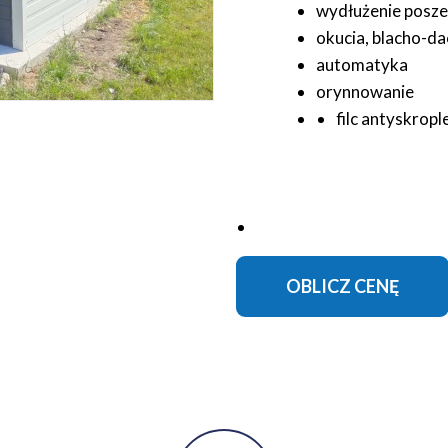
wydłużenie posze
okucia, blacho-d
automatyka
orynnowanie
filc antyskrop
OBLICZ CENĘ