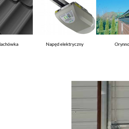
dachówka
Napęd elektryczny
Orynn