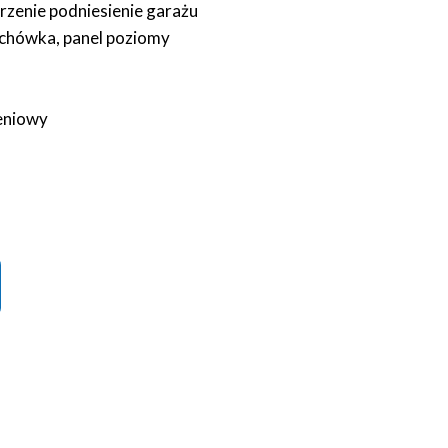
rzenie podniesienie garażu
achówka, panel poziomy
leniowy