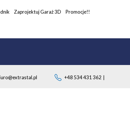
dnik
Zaprojektuj Garaż 3D
Promocje!!
iuro@extrastal.pl
+48 534 431 362
|