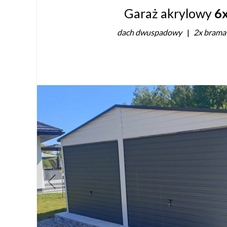
Garaż akrylowy
6
dach dwuspadowy
2x brama