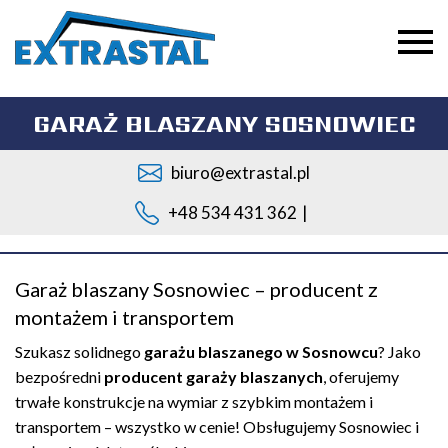
GARAŻ BLASZANY SOSNOWIEC
biuro@extrastal.pl
+48 534 431 362
|
Garaż blaszany Sosnowiec – producent z
montażem i transportem
Szukasz solidnego
garażu blaszanego w Sosnowcu
? Jako
bezpośredni
producent garaży blaszanych
, oferujemy
trwałe konstrukcje na wymiar z szybkim montażem i
transportem – wszystko w cenie! Obsługujemy Sosnowiec i