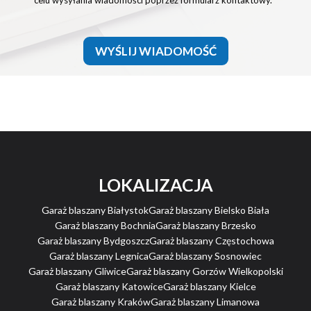
celu wysyłania wiadomości poprzez formularz kontaktowy.
WYŚLIJ WIADOMOŚĆ
LOKALIZACJA
Garaż blaszany Białystok
Garaż blaszany Bielsko Biała
Garaż blaszany Bochnia
Garaż blaszany Brzesko
Garaż blaszany Bydgoszcz
Garaż blaszany Częstochowa
Garaż blaszany Legnica
Garaż blaszany Sosnowiec
Garaż blaszany Gliwice
Garaż blaszany Gorzów Wielkopolski
Garaż blaszany Katowice
Garaż blaszany Kielce
Garaż blaszany Kraków
Garaż blaszany Limanowa