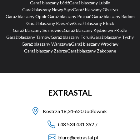
Garaż blaszany Łódź
Garaż blaszany Lublin
Garaż blaszany Nowy Sącz
Garaż blaszany Olsztyn
Garaż blaszany Opole
Garaż blaszany Poznań
Garaż blaszany Radom
Garaż blaszany Rzeszów
Garaż blaszany Płock
Garaż blaszany Sosnowiec
Garaż blaszany Kędzierzyn-Koźle
Garaż blaszany Tarnów
Garaż blaszany Toruń
Garaż blaszany Tychy
Garaż blaszany Warszawa
Garaż blaszany Wrocław
Garaż blaszany Zabrze
Garaż blaszany Zakopane
EXTRASTAL
Kostrza 18,34-620 Jodłownik
+48 534 431 362
/
biuro@extrastal.pl