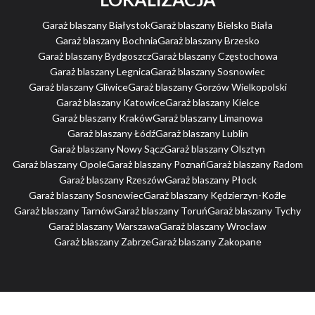
Garaż blaszany Białystok
Garaż blaszany Bielsko Biała
Garaż blaszany Bochnia
Garaż blaszany Brzesko
Garaż blaszany Bydgoszcz
Garaż blaszany Częstochowa
Garaż blaszany Legnica
Garaż blaszany Sosnowiec
Garaż blaszany Gliwice
Garaż blaszany Gorzów Wielkopolski
Garaż blaszany Katowice
Garaż blaszany Kielce
Garaż blaszany Kraków
Garaż blaszany Limanowa
Garaż blaszany Łódź
Garaż blaszany Lublin
Garaż blaszany Nowy Sącz
Garaż blaszany Olsztyn
Garaż blaszany Opole
Garaż blaszany Poznań
Garaż blaszany Radom
Garaż blaszany Rzeszów
Garaż blaszany Płock
Garaż blaszany Sosnowiec
Garaż blaszany Kędzierzyn-Koźle
Garaż blaszany Tarnów
Garaż blaszany Toruń
Garaż blaszany Tychy
Garaż blaszany Warszawa
Garaż blaszany Wrocław
Garaż blaszany Zabrze
Garaż blaszany Zakopane