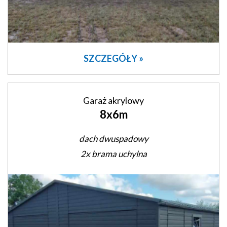
SZCZEGÓŁY »
Garaż akrylowy
8x6m
dach dwuspadowy
2x brama uchylna