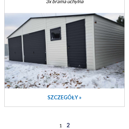
3x brama uchylna
SZCZEGÓŁY »
2
1