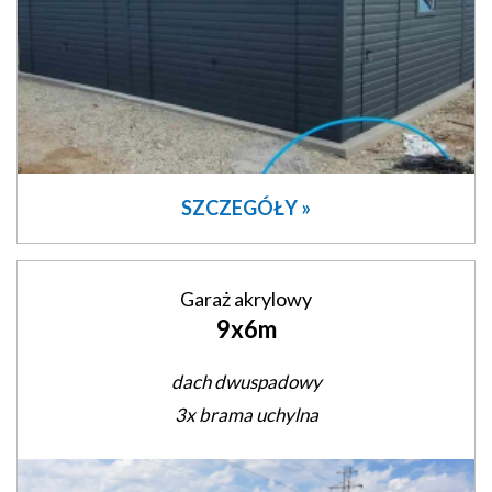
SZCZEGÓŁY »
Garaż akrylowy
9x6m
dach dwuspadowy
3x brama uchylna