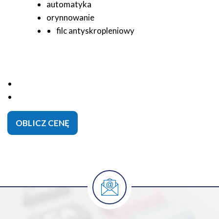
automatyka
orynnowanie
filc antyskropleniowy
OBLICZ CENĘ