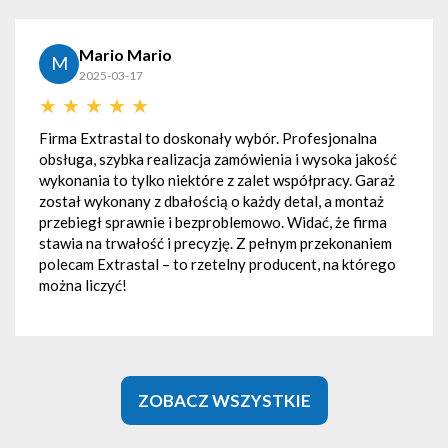
Magdalena Mól
M
2025-03-31
★
★
★
★
★
Profesjonalna
Polecam. ! Firma profesjonala i uczciwa
 i wysoka jakość
kontakt z Właścicielem jak i z Panami k
spółpracy. Garaż
garaz. Panowie sympatyczni, punktualni 
etal, a montaż
przeszkadzał im nawet deszcz. Montaż
idać, że firma
szybko i fachowo. Pozdrowienia z pod 
ym przekonaniem
cent, na którego
ZOBACZ WSZYSTKIE