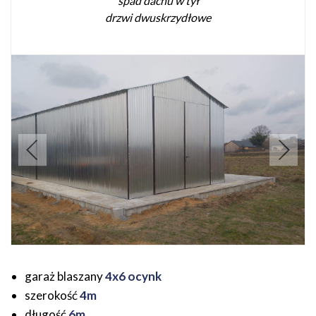
spad dachu w tył
drzwi dwuskrzydłowe
garaż blaszany
4x6 ocynk
szerokość
4m
długość
6m