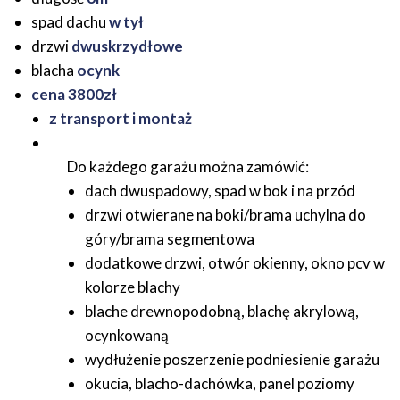
spad dachu
w tył
drzwi
dwuskrzydłowe
blacha
ocynk
cena 3800zł
z transport i montaż
Do każdego garażu można zamówić:
dach dwuspadowy, spad w bok i na przód
drzwi otwierane na boki/brama uchylna do
góry/brama segmentowa
dodatkowe drzwi, otwór okienny, okno pcv w
kolorze blachy
blache drewnopodobną, blachę akrylową,
ocynkowaną
wydłużenie poszerzenie podniesienie garażu
okucia, blacho-dachówka, panel poziomy