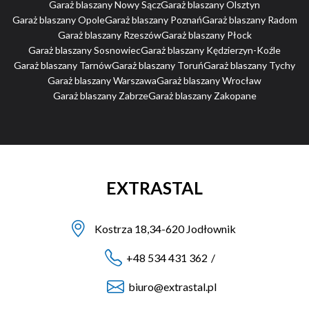
Garaż blaszany Nowy Sącz
Garaż blaszany Olsztyn
Garaż blaszany Opole
Garaż blaszany Poznań
Garaż blaszany Radom
Garaż blaszany Rzeszów
Garaż blaszany Płock
Garaż blaszany Sosnowiec
Garaż blaszany Kędzierzyn-Koźle
Garaż blaszany Tarnów
Garaż blaszany Toruń
Garaż blaszany Tychy
Garaż blaszany Warszawa
Garaż blaszany Wrocław
Garaż blaszany Zabrze
Garaż blaszany Zakopane
EXTRASTAL
Kostrza 18,34-620 Jodłownik
+48 534 431 362
/
biuro@extrastal.pl