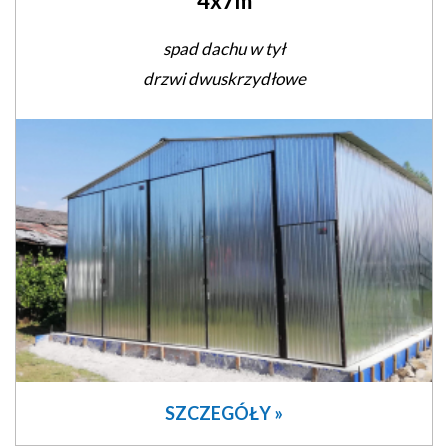
4x7m
spad dachu w tył
drzwi dwuskrzydłowe
SZCZEGÓŁY »