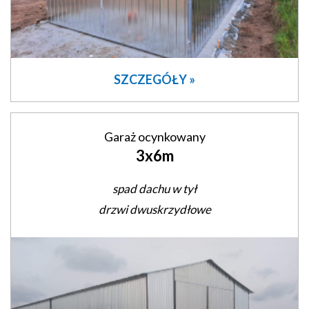
SZCZEGÓŁY »
Garaż ocynkowany
3x6m
spad dachu w tył
drzwi dwuskrzydłowe