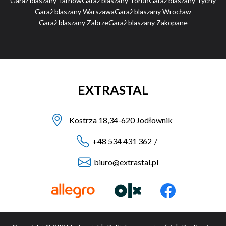
Garaż blaszany Tarnów
Garaż blaszany Toruń
Garaż blaszany Tychy
Garaż blaszany Warszawa
Garaż blaszany Wrocław
Garaż blaszany Zabrze
Garaż blaszany Zakopane
EXTRASTAL
Kostrza 18,34-620 Jodłownik
+48 534 431 362
/
biuro@extrastal.pl