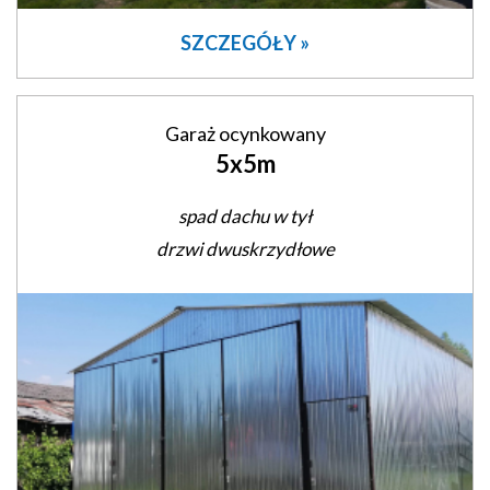
SZCZEGÓŁY »
Garaż ocynkowany
5x5m
spad dachu w tył
drzwi dwuskrzydłowe