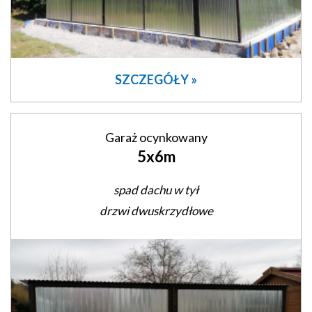
SZCZEGÓŁY »
Garaż ocynkowany
5x6m
spad dachu w tył
drzwi dwuskrzydłowe