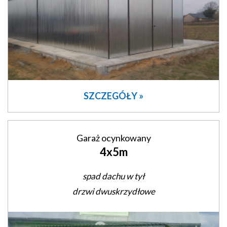
SZCZEGÓŁY »
Garaż ocynkowany
4x5m
spad dachu w tył
drzwi dwuskrzydłowe