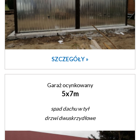
SZCZEGÓŁY »
Garaż ocynkowany
5x7m
spad dachu w tył
drzwi dwuskrzydłowe