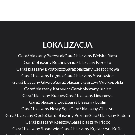
LOKALIZACJA
Garaż blaszany Białystok
Garaż blaszany Bielsko Biała
Garaż blaszany Bochnia
Garaż blaszany Brzesko
Garaż blaszany Bydgoszcz
Garaż blaszany Częstochowa
Garaż blaszany Legnica
Garaż blaszany Sosnowiec
Garaż blaszany Gliwice
Garaż blaszany Gorzów Wielkopolski
Garaż blaszany Katowice
Garaż blaszany Kielce
Garaż blaszany Kraków
Garaż blaszany Limanowa
Garaż blaszany Łódź
Garaż blaszany Lublin
Garaż blaszany Nowy Sącz
Garaż blaszany Olsztyn
Garaż blaszany Opole
Garaż blaszany Poznań
Garaż blaszany Radom
Garaż blaszany Rzeszów
Garaż blaszany Płock
Garaż blaszany Sosnowiec
Garaż blaszany Kędzierzyn-Koźle