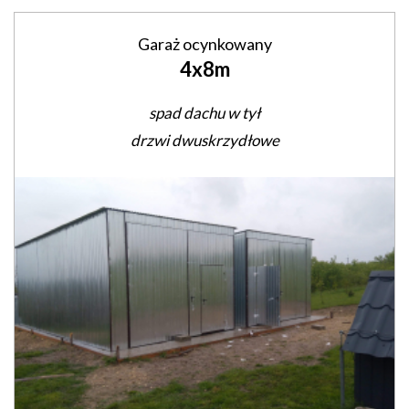
Garaż ocynkowany
4x8m
spad dachu w tył
drzwi dwuskrzydłowe