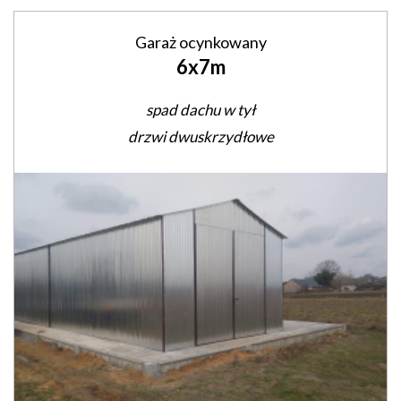
Garaż ocynkowany
6x7m
spad dachu w tył
drzwi dwuskrzydłowe