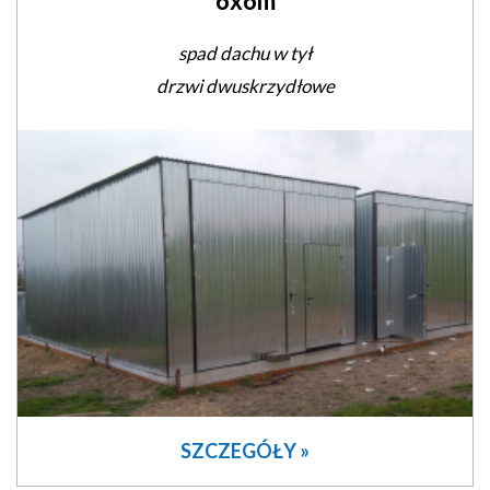
6x6m
spad dachu w tył
drzwi dwuskrzydłowe
SZCZEGÓŁY »