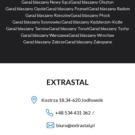
Garaż blaszany Nowy Sącz
Garaż blaszany Olsztyn
Garaż blaszany Opole
Garaż blaszany Poznań
Garaż blaszany Radom
Garaż blaszany Rzeszów
Garaż blaszany Płock
Garaż blaszany Sosnowiec
Garaż blaszany Kędzierzyn-Koźle
Garaż blaszany Tarnów
Garaż blaszany Toruń
Garaż blaszany Tychy
Garaż blaszany Warszawa
Garaż blaszany Wrocław
Garaż blaszany Zabrze
Garaż blaszany Zakopane
EXTRASTAL
Kostrza 18,34-620 Jodłownik
+48 534 431 362
/
biuro@extrastal.pl