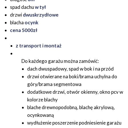
spad dachu
w tył
drzwi
dwuskrzydłowe
blacha
ocynk
cena 5000zł
z transport i montaż
Do każdego garażu można zamówić:
dach dwuspadowy, spad w bok i na przód
drzwi otwierane na boki/brama uchylna do
góry/brama segmentowa
dodatkowe drzwi, otwór okienny, okno pcv w
kolorze blachy
blache drewnopodobną, blachę akrylową,
ocynkowaną
wydłużenie poszerzenie podniesienie garażu