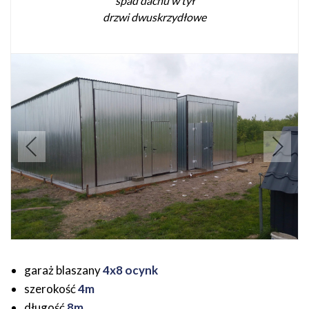
spad dachu w tył
drzwi dwuskrzydłowe
garaż blaszany
4x8 ocynk
szerokość
4m
długość
8m