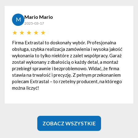
rio Mario
Mag
M
25-03-17
2025
★
★
★
★
★
★
trastal to doskonały wybór. Profesjonalna
Polecam. !
 szybka realizacja zamówienia i wysoka jakość
kontakt z 
a to tylko niektóre z zalet współpracy. Garaż
garaz. Pan
ykonany z dbałością o każdy detal, a montaż
przeszkad
ł sprawnie i bezproblemowo. Widać, że firma
szybko i 
a trwałość i precyzję. Z pełnym przekonaniem
Extrastal – to rzetelny producent, na którego
czyć!
ZOBACZ WSZYSTKIE